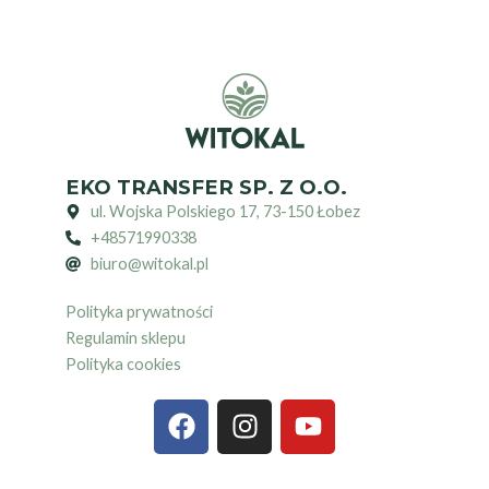
EKO TRANSFER SP. Z O.O.
ul. Wojska Polskiego 17, 73-150 Łobez
+48571990338
biuro@witokal.pl
Polityka prywatności
Regulamin sklepu
Polityka cookies
F
I
Y
a
n
o
c
s
u