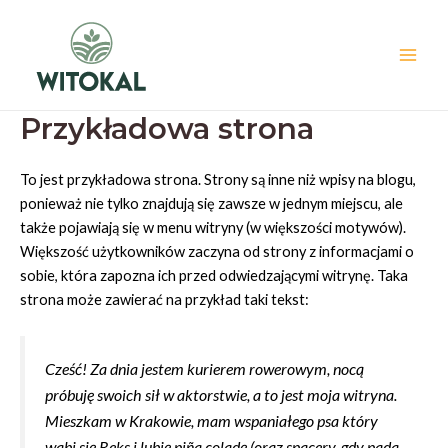
Skip
Main
to
Men
content
Przykładowa strona
To jest przykładowa strona. Strony są inne niż wpisy na blogu,
ponieważ nie tylko znajdują się zawsze w jednym miejscu, ale
także pojawiają się w menu witryny (w większości motywów).
Większość użytkowników zaczyna od strony z informacjami o
sobie, która zapozna ich przed odwiedzającymi witrynę. Taka
strona może zawierać na przykład taki tekst:
Cześć! Za dnia jestem kurierem rowerowym, nocą
próbuję swoich sił w aktorstwie, a to jest moja witryna.
Mieszkam w Krakowie, mam wspaniałego psa który
wabi się Reks i lubię piña coladę (oraz spacery, gdy pada